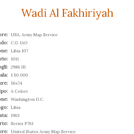
Wadi Al Fakhiriyah
ore:
USA, Army Map Service
do:
C.G. IAO
one:
Libia 107
rio:
1011
gli:
2986 III
ala:
1:50 000
ure:
56x74
ipo:
A Colori
one:
Washington D.C.
go:
Libia
ata:
1963
rte:
Series P761
ore:
United States Army Map Service