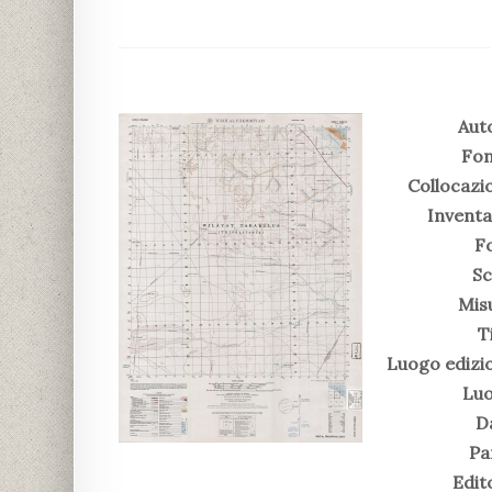
Aut
Fon
Collocazi
Inventa
Fo
Sc
Mis
T
Luogo edizi
Luo
D
Pa
Edit