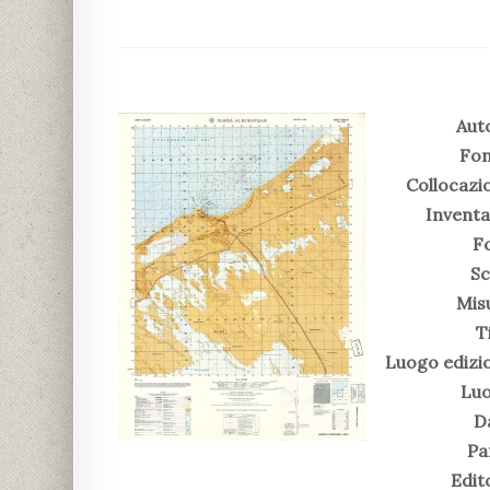
Aut
Fon
Collocazi
Inventa
Fo
Sc
Mis
T
Luogo edizi
Luo
D
Pa
Edit