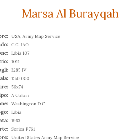
Marsa Al Burayqah
ore:
USA, Army Map Service
do:
C.G. IAO
one:
Libia 107
rio:
1011
gli:
3285 IV
ala:
1:50 000
ure:
56x74
ipo:
A Colori
one:
Washington D.C.
go:
Libia
ata:
1963
rte:
Series P761
ore:
United States Army Map Service