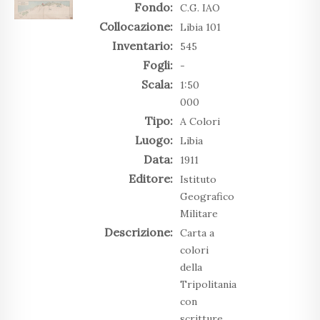
Fondo:
C.G. IAO
Collocazione:
Libia 101
Inventario:
545
Fogli:
-
Scala:
1:50
000
Tipo:
A Colori
Luogo:
Libia
Data:
1911
Editore:
Istituto
Geografico
Militare
Descrizione:
Carta a
colori
della
Tripolitania
con
scritture